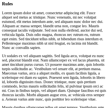
Rules
Lorem ipsum dolor sit amet, consectetur adipiscing elit. Fusce
aliquet sed metus ac tristique. Nunc venenatis, mi nec volutpat
euismod, elit metus interdum ante, sed aliquam nunc dolor nec dui.
Aliquam ac massa semper, blandit urna non, congue leo. Mauris
consequat iaculis vulputate. Sed non nulla eleifend, auctor dui sed,
vehicula ligula. Duis odio magna, rhoncus nec rutrum eu, rutrum
eget enim. Sed tincidunt tellus nibh, ut bibendum risus interdum et.
Pellentesque maximus nibh ut nisl feugiat, eu lacinia mi blandit.
Nunc ac convallis sapien.
Ut sodales ex vel aliquam sagittis. Sed ligula arcu, volutpat eu nunc
sed, placerat blandit erat. Nam ullamcorper ex vel lacus pharetra, sit
amet tincidunt purus cursus. Ut posuere maximus ante, quis lobortis
turpis sollicitudin ac. Vestibulum vel ornare elit, at pretium massa.
Maecenas varius, arcu a aliquet mollis, ex quam facilisis ligula, a
scelerisque est diam eu sapien. Praesent sem ligula, lobortis in libero
id, lobortis dignissim risus. Donec tristique, nunc quis pretium
commodo, lectus mauris sollicitudin felis, id pulvinar ipsum orci ac
mi. Cras in finibus turpis, vel aliquet diam. Quisque faucibus est quis
rhoncus iaculis. Morbi aliquam augue eros, ac vehicula eros semper
a. Aenean varius ante nunc, quis porttitor leo scelerisque vitae.
Mauris dapibus ullamcorper tellus sit amet tempus. Vestibulum ante